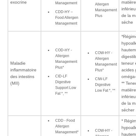
exocrine
matière
Management
Allergen
inférie
Management
CDD-HY –
de la m
Plus
Food Allergen
sèche
Management
*Régim
hypoall
hautem
COD-HY -
COW-HY -
Allergen
digestib
Allergen
Management
Maladie
teneur 
Management
Plus*
inflammatoire
acides 
Plus*
CID-LF
des intestins
oméga
CIW-LF
Digestive
(MII)
** Tene
Digestive
Support Low
matière
Low Fat *, **
Fat *, **
inférie
de la m
sècher
CDD - Food
* Régi
Allergen
hypoall
COW-HY -
Management*
hautem