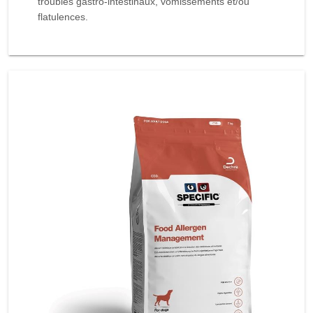
troubles gastro-intestinaux, vomissements et/ou
flatulences.