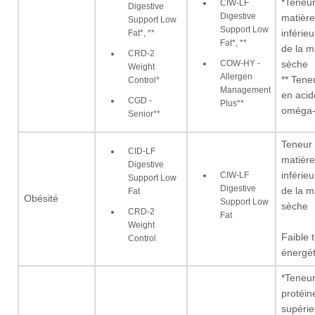
*Teneur
CIW-LF
Digestive
Digestive
matière
Support Low
Support Low
Fat*, **
inférie
Fat*, **
de la m
CRD-2
COW-HY -
sèche
Weight
Allergen
** Tene
Control*
Management
en acid
CGD -
Plus**
oméga
Senior**
Teneur
CID-LF
matière
Digestive
CIW-LF
inférie
Support Low
Digestive
de la m
Fat
Obésité
Support Low
sèche
CRD-2
Fat
Weight
Faible 
Control
énergét
*Teneur
protéin
supérie