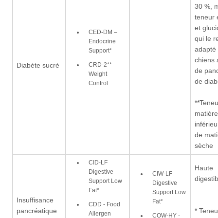
30 %, m
teneur 
et gluc
CED-DM –
qui le 
Endocrine
adapté
Support*
chiens 
CRD-2**
Diabète sucré
de panc
Weight
de diab
Control
**Teneu
matière
inférie
de mati
sèche
CID-LF
Haute
Digestive
CIW-LF
digestib
Support Low
Digestive
Fat*
Support Low
Insuffisance
Fat*
CDD - Food
pancréatique
* Teneu
Allergen
COW-HY -