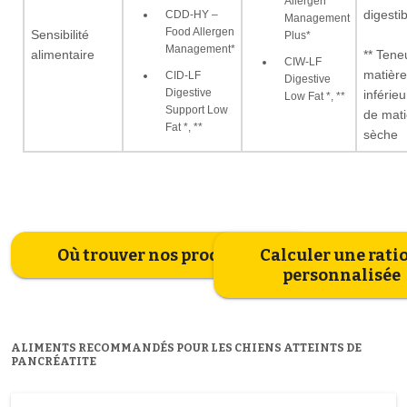
Allergen
CDD-HY –
digestib
Management
Food Allergen
Sensibilité
Plus*
Management*
alimentaire
** Tene
CIW-LF
matière
CID-LF
Digestive
Digestive
inférie
Low Fat *, **
Support Low
de mati
Fat *, **
sèche
Où trouver nos produits ?
Calculer une rati
personnalisée
ALIMENTS RECOMMANDÉS POUR LES CHIENS ATTEINTS DE
PANCRÉATITE