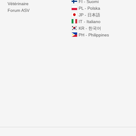
FI - Suomi
Vétérinaire
PL - Polska
Forum ASV
JP - 日本語
IT - Italiano
KR - 한국어
PH - Philippines