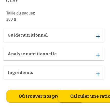
CT-HY
Taille du paquet:
300 g
Guide nutritionnel
add
Analyse nutritionnelle
add
Ingrédients
add
Où trouver nos produits
Calculer une rati