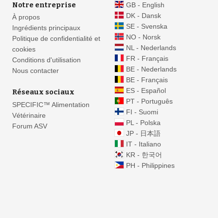
Notre entreprise
GB - English
DK - Dansk
À propos
SE - Svenska
Ingrédients principaux
NO - Norsk
Politique de confidentialité et
NL - Nederlands
cookies
FR - Français
Conditions d'utilisation
BE - Nederlands
Nous contacter
BE - Français
ES - Español
Réseaux sociaux
PT - Português
SPECIFIC™ Alimentation
FI - Suomi
Vétérinaire
PL - Polska
Forum ASV
JP - 日本語
IT - Italiano
KR - 한국어
PH - Philippines