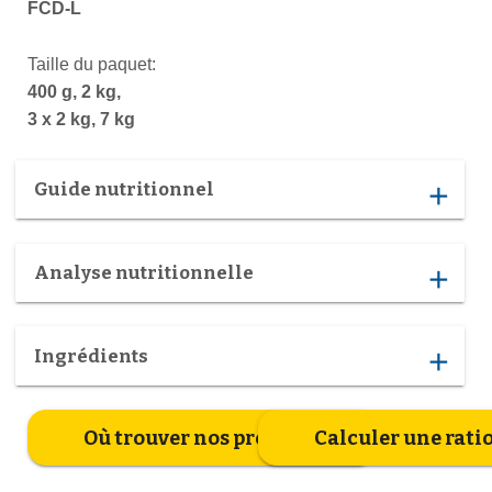
FCD-L
Taille du paquet:
400 g, 2 kg,
3 x 2 kg, 7 kg
Guide nutritionnel
add
Analyse nutritionnelle
add
Ingrédients
add
Où trouver nos produits
Calculer une rati