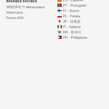
ES - Español
Réseaux sociaux
PT - Português
SPECIFIC™ Alimentation
FI - Suomi
Vétérinaire
PL - Polska
Forum ASV
JP - 日本語
IT - Italiano
KR - 한국어
PH - Philippines